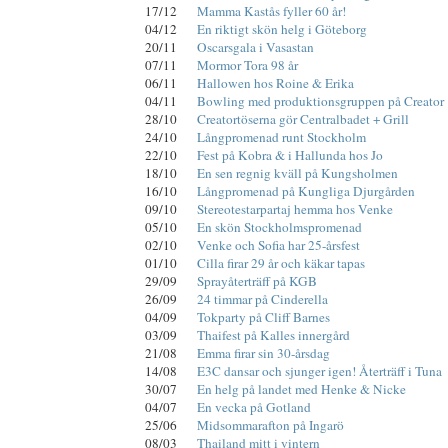
17/12
Mamma Kastås fyller 60 år!
04/12
En riktigt skön helg i Göteborg
20/11
Oscarsgala i Vasastan
07/11
Mormor Tora 98 år
06/11
Hallowen hos Roine & Erika
04/11
Bowling med produktionsgruppen på Creator
28/10
Creatortöserna gör Centralbadet + Grill
24/10
Långpromenad runt Stockholm
22/10
Fest på Kobra & i Hallunda hos Jo
18/10
En sen regnig kväll på Kungsholmen
16/10
Långpromenad på Kungliga Djurgården
09/10
Stereotestarpartaj hemma hos Venke
05/10
En skön Stockholmspromenad
02/10
Venke och Sofia har 25-årsfest
01/10
Cilla firar 29 år och käkar tapas
29/09
Sprayåterträff på KGB
26/09
24 timmar på Cinderella
04/09
Tokparty på Cliff Barnes
03/09
Thaifest på Kalles innergård
21/08
Emma firar sin 30-årsdag
14/08
E3C dansar och sjunger igen! Återträff i Tuna
30/07
En helg på landet med Henke & Nicke
04/07
En vecka på Gotland
25/06
Midsommarafton på Ingarö
08/03
Thailand mitt i vintern