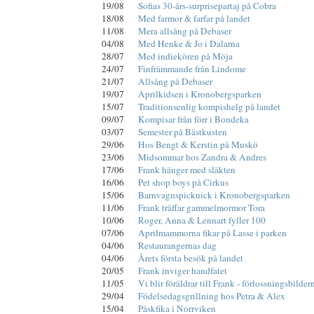
19/08
Sofias 30-års-surprisepartaj på Cobra
18/08
Med farmor & farfar på landet
11/08
Mera allsång på Debaser
04/08
Med Henke & Jo i Dalarna
28/07
Med indiekören på Möja
24/07
Finfrämmande från Lindome
21/07
Allsång på Debaser
19/07
Aprilkidsen i Kronobergsparken
15/07
Traditionsenlig kompishelg på landet
09/07
Kompisar från förr i Bondeka
03/07
Semester på Bästkusten
29/06
Hos Bengt & Kerstin på Muskö
23/06
Midsommar hos Zandra & Andres
17/06
Frank hänger med släkten
16/06
Pet shop boys på Cirkus
15/06
Barnvagnspicknick i Kronobergsparken
11/06
Frank träffar gammelmormor Tora
10/06
Roger, Anna & Lennart fyller 100
07/06
Aprilmammorna fikar på Lasse i parken
04/06
Restaurangernas dag
04/06
Årets första besök på landet
20/05
Frank inviger handfatet
11/05
Vi blir föräldrar till Frank - förlossningsbilder
29/04
Födelsedagsgrillning hos Petra & Alex
15/04
Påskfika i Norrviken