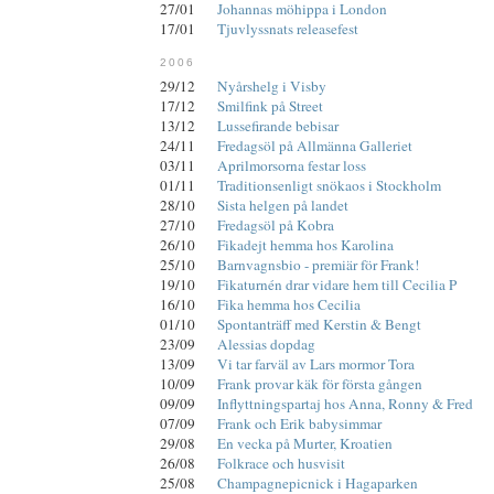
27/01
Johannas möhippa i London
17/01
Tjuvlyssnats releasefest
2006
29/12
Nyårshelg i Visby
17/12
Smilfink på Street
13/12
Lussefirande bebisar
24/11
Fredagsöl på Allmänna Galleriet
03/11
Aprilmorsorna festar loss
01/11
Traditionsenligt snökaos i Stockholm
28/10
Sista helgen på landet
27/10
Fredagsöl på Kobra
26/10
Fikadejt hemma hos Karolina
25/10
Barnvagnsbio - premiär för Frank!
19/10
Fikaturnén drar vidare hem till Cecilia P
16/10
Fika hemma hos Cecilia
01/10
Spontanträff med Kerstin & Bengt
23/09
Alessias dopdag
13/09
Vi tar farväl av Lars mormor Tora
10/09
Frank provar käk för första gången
09/09
Inflyttningspartaj hos Anna, Ronny & Fred
07/09
Frank och Erik babysimmar
29/08
En vecka på Murter, Kroatien
26/08
Folkrace och husvisit
25/08
Champagnepicnick i Hagaparken