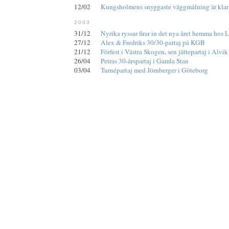
12/02
Kungsholmens snyggaste väggmålning är klar
2003
31/12
Nyrika ryssar firar in det nya året hemma hos 
27/12
Alex & Fredriks 30/30-partaj på KGB
21/12
Förfest i Västra Skogen, sen jättepartaj i Alvik
26/04
Petras 30-årspartaj i Gamla Stan
03/04
Turnépartaj med Jörnberger i Göteborg