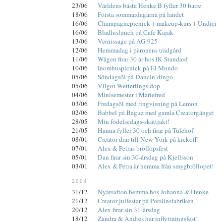
23/06
Världens bästa Henke B fyller 30 barre
18/06
Första sommardagarna på landet
16/06
Champagnepicnick + makeup-kurs + Undici
16/06
Bladluslunch på Cafe Kajak
13/06
Vernissage på AG 925
12/06
Hemmadag i päronens trädgård
11/06
Wågen firar 30 år hos IK Standard
10/06
Inomhuspicnick på El Mundo
05/06
Söndagsöl på Dancin´dingo
05/06
Vilgot Wetterlings dop
04/06
Minisemester i Mariefred
03/06
Fredagsöl med ringvisning på Lemon
02/06
Babbel på Baguz med gamla Creatorgänget
28/05
Min födelsedags-skattjakt!
21/05
Hanna fyller 30 och firar på Tulehof
08/01
Creator drar till New York på kickoff!
07/01
Alex & Petras bröllopsfest
05/01
Dan firar sin 30-årsdag på Kjellsson
03/01
Alex & Petra är hemma från smygbröllopet!
2004
31/12
Nyårsafton hemma hos Johanna & Henke
21/12
Creator julfestar på Porslinsfabriken
20/12
Alex firar sin 31-årsdag
18/12
Zandra & Andres har inflyttningsfest!