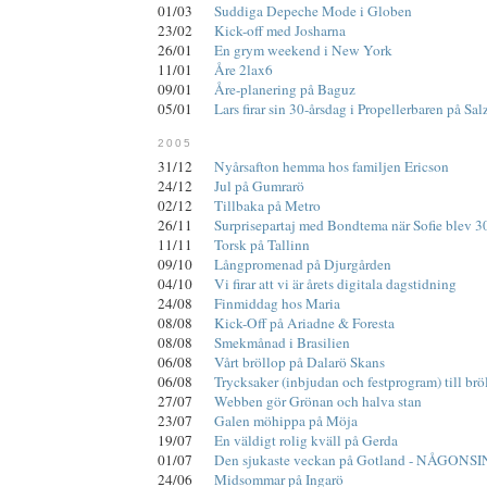
01/03
Suddiga Depeche Mode i Globen
23/02
Kick-off med Josharna
26/01
En grym weekend i New York
11/01
Åre 2lax6
09/01
Åre-planering på Baguz
05/01
Lars firar sin 30-årsdag i Propellerbaren på Sal
2005
31/12
Nyårsafton hemma hos familjen Ericson
24/12
Jul på Gumrarö
02/12
Tillbaka på Metro
26/11
Surprisepartaj med Bondtema när Sofie blev 3
11/11
Torsk på Tallinn
09/10
Långpromenad på Djurgården
04/10
Vi firar att vi är årets digitala dagstidning
24/08
Finmiddag hos Maria
08/08
Kick-Off på Ariadne & Foresta
08/08
Smekmånad i Brasilien
06/08
Vårt bröllop på Dalarö Skans
06/08
Trycksaker (inbjudan och festprogram) till brö
27/07
Webben gör Grönan och halva stan
23/07
Galen möhippa på Möja
19/07
En väldigt rolig kväll på Gerda
01/07
Den sjukaste veckan på Gotland - NÅGONSI
24/06
Midsommar på Ingarö