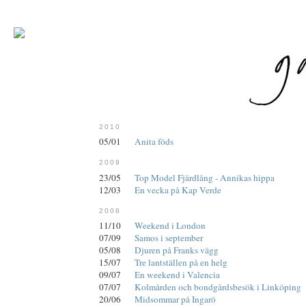
2010
05/01
Anita föds
2009
23/05
Top Model Fjärdlång - Annikas hippa
12/03
En vecka på Kap Verde
2008
11/10
Weekend i London
07/09
Samos i september
05/08
Djuren på Franks vägg
15/07
Tre lantställen på en helg
09/07
En weekend i Valencia
07/07
Kolmården och bondgårdsbesök i Linköping
20/06
Midsommar på Ingarö