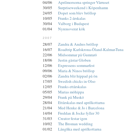
04/06
Aprilmorsorna springer Vårruset
30/05
Surpriseweekend i Köpenhamn
24/05
Dopet som blev bröllop
10/05
Franks 2-årskalas
30/04
Valborg i Budapest
01/04
Nyrenoverat kök
2007
28/07
Zandra & Andres bröllop
16/07
Roadtrip Karlskrona-Öland-Kalmar-Tuna
22/06
Midsommar på Gumrarö
18/06
Justin gästar Globen
12/06
Expressens sommarfest
09/06
Maria & Ninos bröllop
02/06
Zandra blir hippad på ön
17/05
Swedish chicks in Olso
12/05
Franks ettårskalas
05/05
Marias möhippa
29/04
Frank på Muskö
28/04
Ettårskalas med aprilkottarna
21/04
Med Henke & Jo i Barcelona
14/04
Freddan & Jocke fyller 30
31/03
Creator festar igen
10/02
The Broman wedding
01/02
Långfika med aprilkottarna