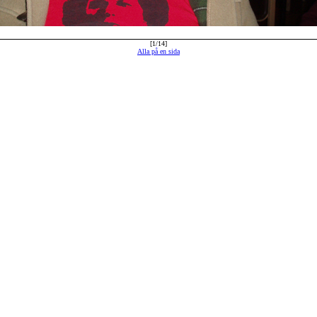
[1/14]
Alla på en sida