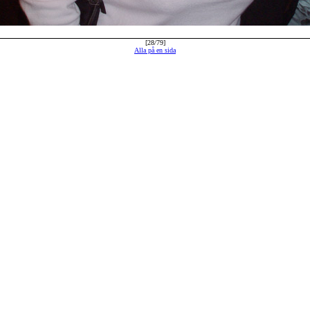
[28/79]
Alla på en sida