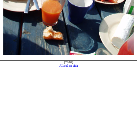
[75/87]
Alla på en sida